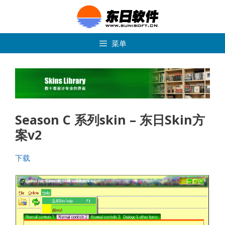
跳
转
到
内
菜单
容
Season C 系列skin – 东日Skin方
案v2
下载