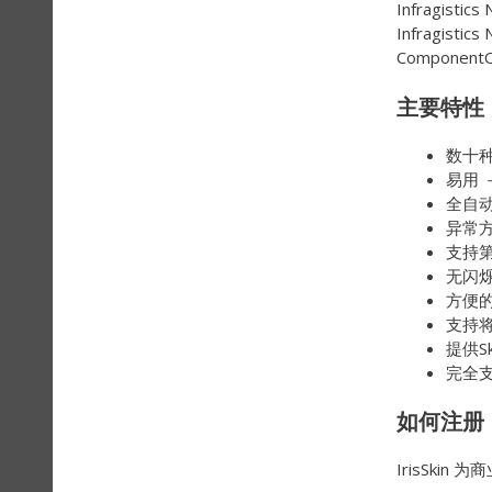
Infragist
Infragist
Component
主要特性
数十
易用 
全自动
异常
支持
无闪
方便的
支持
提供Sk
完全支
如何注册
IrisSk