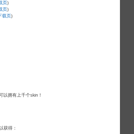
载页
)
载页
)
下载页
)
您现在可以拥有上千个skin！
可以获得：