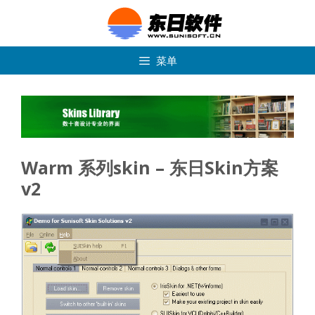
跳
转
到
内
菜单
容
Warm 系列skin – 东日Skin方案
v2