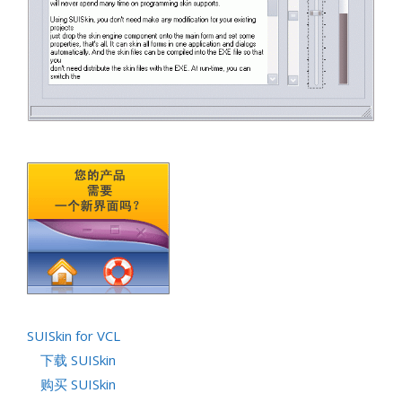
SUISkin for VCL
下载 SUISkin
购买 SUISkin